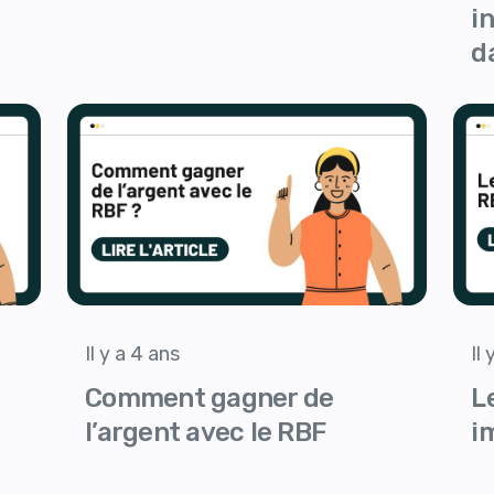
i
d
Il y a 4 ans
Il
Comment gagner de
L
l’argent avec le RBF
i