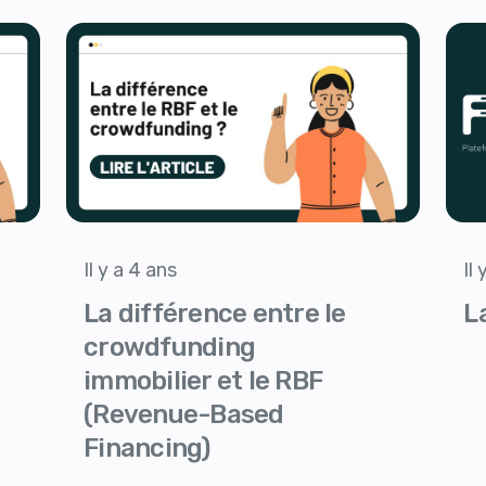
Il y a 4 ans
Il
La différence entre le
L
crowdfunding
immobilier et le RBF
(Revenue-Based
Financing)