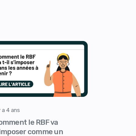
 y a 4 ans
omment le RBF va
’imposer comme un