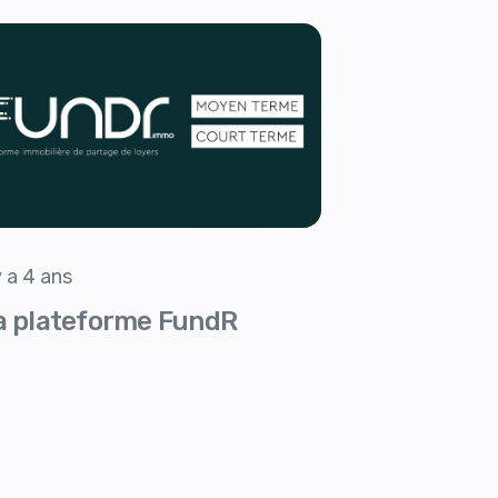
 y a 4 ans
a plateforme FundR