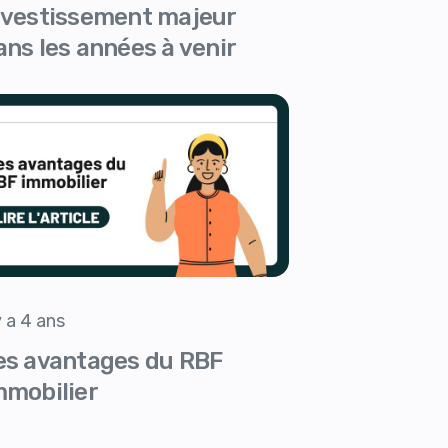
nvestissement majeur
ans les années à venir
 y a 4 ans
es avantages du RBF
mmobilier